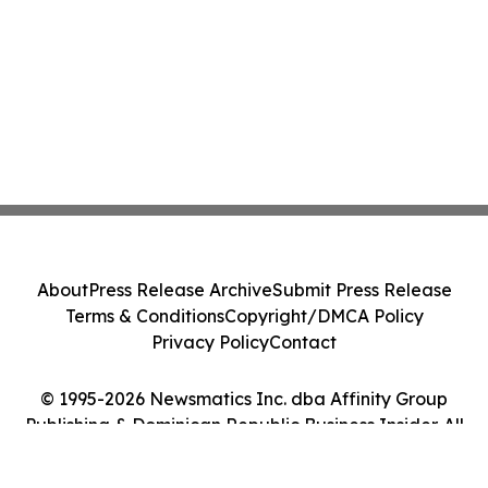
About
Press Release Archive
Submit Press Release
Terms & Conditions
Copyright/DMCA Policy
Privacy Policy
Contact
© 1995-2026 Newsmatics Inc. dba Affinity Group
Publishing & Dominican Republic Business Insider. All
Rights Reserved.